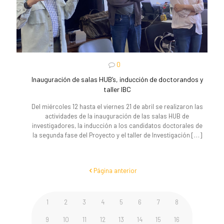
0
Inauguración de salas HUB’s, inducción de doctorandos y
taller IBC
Del miércoles 12 hasta el viernes 21 de abril se realizaron las
actividades de la inauguración de las salas HUB de
investigadores, la inducción a los candidatos doctorales de
la segunda fase del Proyecto y el taller de Investigación
[…]
Página anterior
1
2
3
4
5
6
7
8
9
10
11
12
13
14
15
16