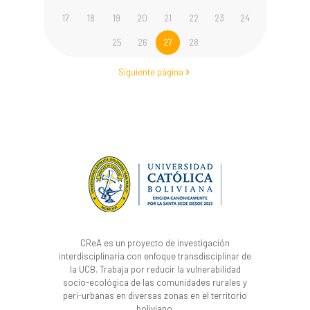
17
18
19
20
21
22
23
24
25
26
27
28
Siguiente página
CReA es un proyecto de investigación
interdisciplinaria con enfoque transdisciplinar de
la UCB. Trabaja por reducir la vulnerabilidad
socio-ecológica de las comunidades rurales y
peri-urbanas en diversas zonas en el territorio
boliviano.