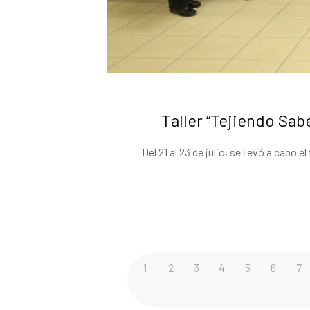
Taller “Tejiendo Sa
Del 21 al 23 de julio, se llevó a cab
1
2
3
4
5
6
7