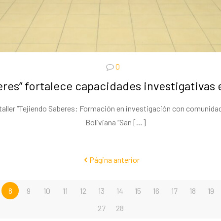
0
beres” fortalece capacidades investigativa
o el taller “Tejiendo Saberes: Formación en investigación con comunida
Boliviana “San
[…]
Página anterior
8
9
10
11
12
13
14
15
16
17
18
19
27
28