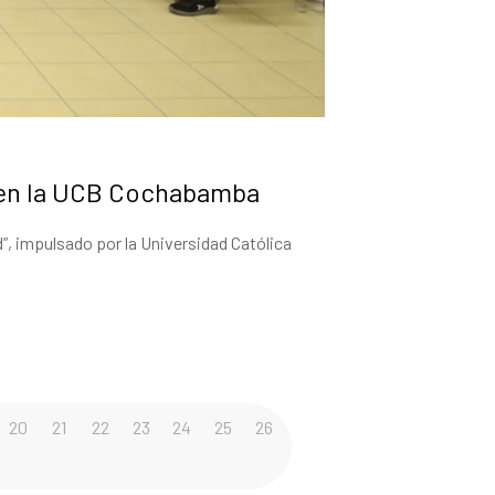
s en la UCB Cochabamba
d”, impulsado por la Universidad Católica
20
21
22
23
24
25
26